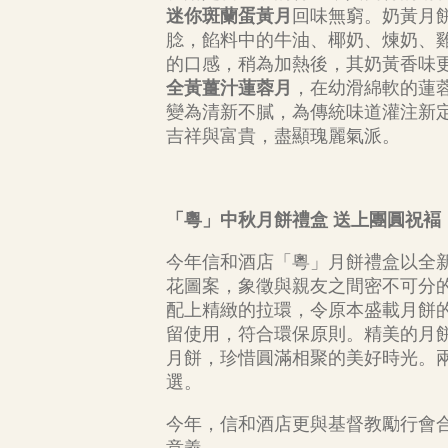
迷你斑蘭蛋黃月
回味無窮。奶黃月
腍，餡料中的牛油、椰奶、煉奶、
的口感，稍為加熱後，其奶黃香味
全黃薑汁蓮蓉月
，在幼滑綿軟的蓮
變為清新不膩，為傳統味道灌注新
吉祥與富貴，盡顯瑰麗氣派。
「粵」中秋月餅禮盒 送上團圓祝褔
今年信和酒店「粵」月餅禮盒以全
花圖案，象徵與親友之間密不可分
配上精緻的拉環，令原本盛載月餅
留使用，符合環保原則。精美的月
月餅，珍惜圓滿相聚的美好時光。
選。
今年，信和酒店更與基督教勵行會