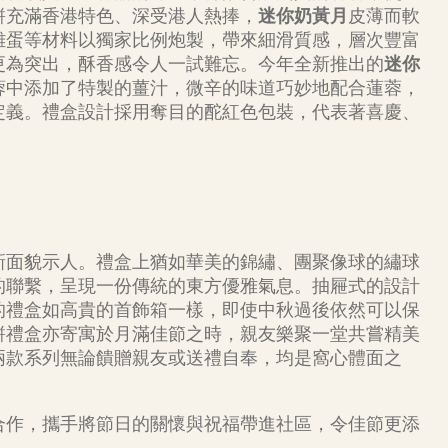
餅充滿香港特色、深受港人熱捧，
迷你奶黃月
皮薄而軟
雞蛋等材料以獨家比例炮製，帶來細滑質感，層次豐富
更為突出，酥香感令人一試難忘。今年全新推出的
迷你
蓉中添加了特製的薑汁，微辛的味道巧妙地配合蓮蓉，
定義。禮盒設計採用奪目的酡紅色包裝，代表著喜慶、
新面貌示人。禮盒上猶如華美的錦繡、團聚像球的繡球
的聯繫，呈現一份傳統的東方優雅氣息。抽屜式的設計
的禮盒如高貴的首飾箱一樣，即使中秋過後依然可以保
餅禮盒亦寄寓於月滿佳節之時，親友樂聚一堂共嘗精美
兩款系列無論饋贈親友或送禮自奉，均是窩心體面之
合作，攜手將節日的關懷與祝福帶進社區，令佳節更添