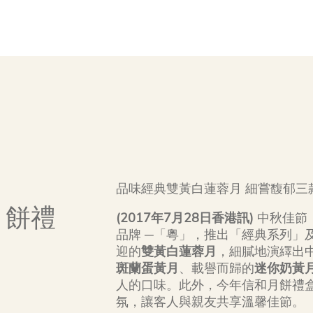
品味經典雙黃白蓮蓉月 細嘗馥郁三
月餅禮
(
2017
年
7
月
28日香港訊)
中秋佳節
品牌 ─「粵」，推出「經典系列」
迎的
雙黃白蓮蓉月
，細膩地演繹出
斑蘭蛋黃月
、載譽而歸的
迷你
奶黃
人的口味。此外，今年信和月餅禮
氛，讓客人與親友共享溫馨佳節。