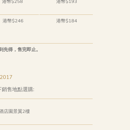
港幣$258
港幣$193
港幣$246
港幣$184
到先得，售完即止。
ke2017
銷售地點選購:
酒店園景翼2樓