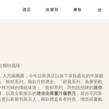
酒店
俱樂部
餐飲
繁
款獨特風味
，人月兩團圓，今年信和酒店以旗下享負盛名的中菜廳
及「馥郁系列」兩款月餅禮盒。「經典系列」為廣受歡
中秋月餅的傳統味道；「馥郁系列」則包括招牌的
迷你
月
，以及全新推出的
迷你全黃薑汁蓮蓉月
，迎合不同客
盒更以嶄新包裝示人，兩款禮盒各有特色，增添節慶氣