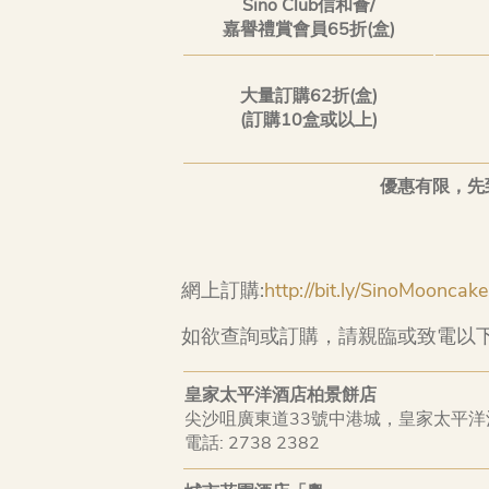
Sino Club信和薈/
嘉譽禮賞會員65折(盒)
大量訂購62折(盒)
(訂購10盒或以上)
優惠有限，先
網上訂購:
http://bit.ly/SinoMoonca
如欲查詢或訂購，請親臨或致電以下
皇家太平洋酒店柏景餅店
尖沙咀廣東道33號中港城，皇家太平洋
電話: 2738 2382