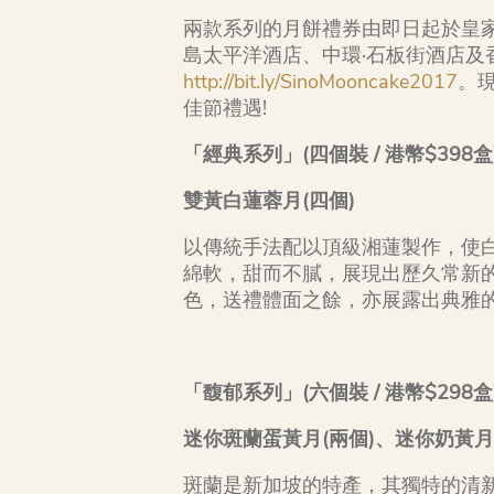
兩款系列的月餅禮券由即日起於皇
島太平洋酒店、中環·石板街酒店及
http://bit.ly/SinoMooncake2017
。現
佳節禮遇!
「經典系列」
(四個裝 / 港幣$398盒
雙黃白蓮蓉月
(
四個
)
以傳統手法配以頂級湘蓮製作，使
綿軟，甜而不膩，展現出歷久常新
色，送禮體面之餘，亦展露出典雅
「馥郁系列」
(六個裝 / 港幣$298盒
迷你斑蘭蛋黃月
(
兩個
)
、迷你奶黃
斑蘭是新加坡的特產，其獨特的清