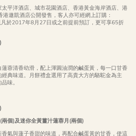
家太平洋酒店、城市花園酒店、香港黃金海岸酒店、港
香港遨凱酒店公開發售，客人亦可經網上訂購：
凡於2017年8月27日或之前提前預訂，更可享65折
)
白蓮蓉清香幼滑，配上渾圓油潤的鹹蛋黃，每一口甘香
的經典味道。月餅禮盒選用了高貴大方的駱駝金為主
的品味。
)
月
(
兩個
)
及迷你全黃薑汁蓮蓉月
(
兩個
)
新香氣與蓮子香甜的味道，再配合鹹蛋黃的甘香，使這