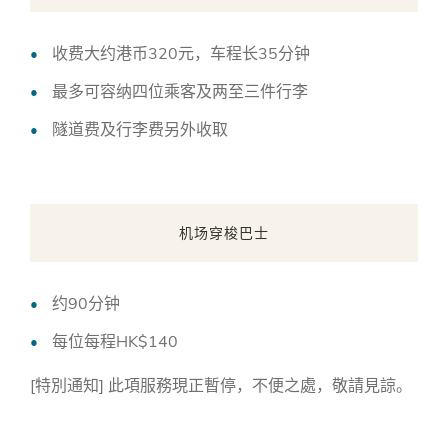
收费大约港币320元，车程长35分钟
最多可容纳四位乘客及两至三件行李
隧道费及行李费另外收取
机场穿梭巴士
约90分钟
每位每程HK$140
[特別通知] 此項服務現正暫停，不便之處，敬請見諒。